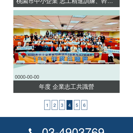
桃園市中小企業 志工精進訓練、幹部與會務 榮譽指導員與會務
0000-00-00
年度 企業志工共識營
1
2
3
4
5
6
03-4903769