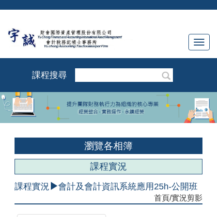
Toggl
navig
課程搜尋
瀏覽各相簿
課程實況
課程實況
會計及會計資訊系統應用25h-公開班
首頁
/實況剪影