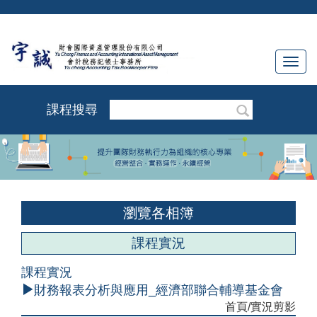
Toggl
navig
課程搜尋
瀏覽各相簿
課程實況
課程實況
財務報表分析與應用_經濟部聯合輔導基金會
首頁
/實況剪影